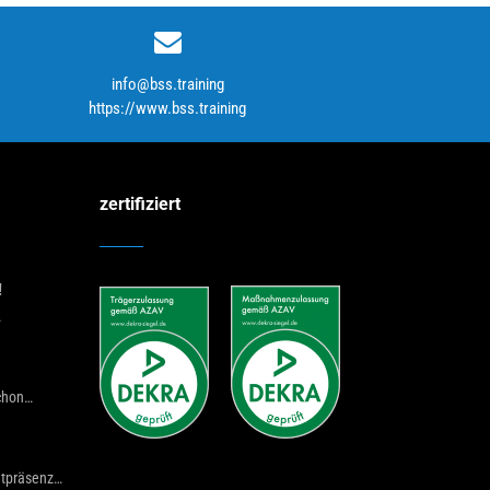
info@bss.training
https://www.bss.training
zertifiziert
!
…
chon…
netpräsenz…